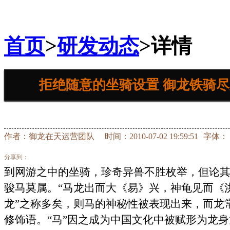
首页
>
研发动态
>详情
拒绝随意的坐骑设置 御龙铁骑
作者：
御龙在天运营团队
时间：2010-07-02 19:59:51
字体：
分享到：
到网游之中的坐骑，珍奇异兽不胜枚举，但论
骏马莫属。“马龙出而大《易》兴，神龟见而《洪
龙”之称多矣，则马的神秘性被表现出来，而龙常
修饰语。“马”因之成为中国文化中被赋形为龙