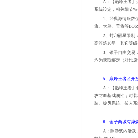
A：【巅峰王者】
系统设定，相关细节特
1、经典激情服数
旗、大鸟、天将等BO
2、封印砸星限制：
高淬炼10星；其它等
3、银子自由交易
均为获取绑定（对比原
5、巅峰王者区开
A：【巅峰王者】
攻防血基础属性；时装
装、披风系统、传人系
6、金子商城有淬
A：除游戏内活跃