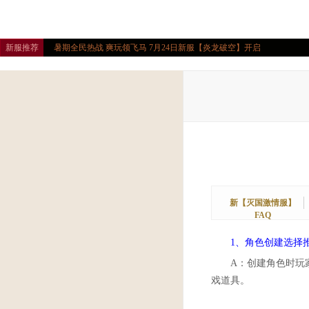
新服推荐
暑期全民热战 爽玩领飞马 7月24日新服【炎龙破空】开启
新【灭国激情服】
FAQ
1、角色创建选择
A：创建角色时玩
戏道具。