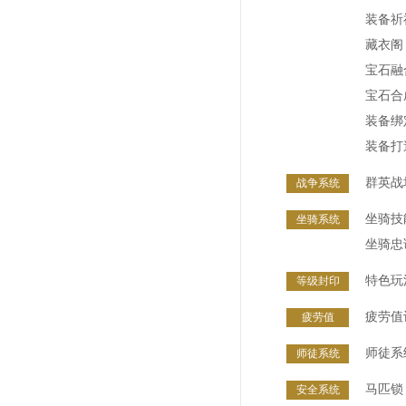
装备祈
藏衣阁
宝石融
宝石合
装备绑
装备打
群英战
战争系统
坐骑技
坐骑系统
坐骑忠
特色玩
等级封印
疲劳值
疲劳值
师徒系
师徒系统
马匹锁
安全系统