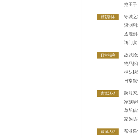
抢王子
守城之
精彩副本
深渊副
逐鹿副
鸿门宴
故城拾
日常福利
物品拆
掉队快
日常银
跨服家
家族活动
家族争
草船借
家族防
帮派采
帮派活动