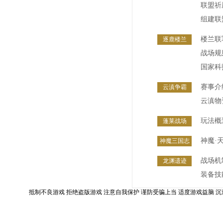
联盟祈
组建联
楼兰联
逐鹿楼兰
战场规
国家科
赛事介
云滇争霸
云滇物
玩法概
蓬莱战场
神魔·
神魔三国志
战场机
龙渊遗迹
装备技
抵制不良游戏 拒绝盗版游戏 注意自我保护 谨防受骗上当 适度游戏益脑 