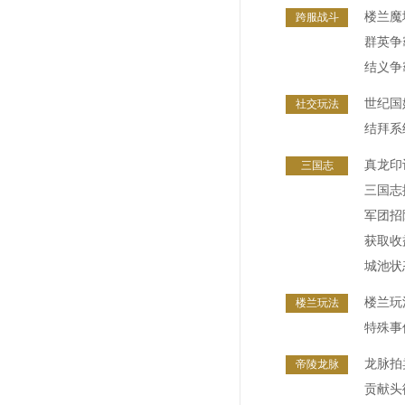
楼兰魔
跨服战斗
群英争
结义争
世纪国
社交玩法
结拜系
真龙印
三国志
三国志
军团招
获取收
城池状
楼兰玩
楼兰玩法
特殊事
龙脉拍
帝陵龙脉
贡献头