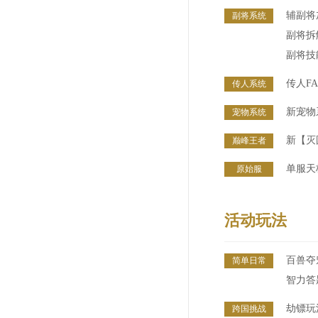
辅副将
副将系统
副将拆
副将技
传人FA
传人系统
新宠物
宠物系统
新【灭
巅峰王者
单服天
原始服
活动玩法
百兽夺
简单日常
智力答
劫镖玩
跨国挑战