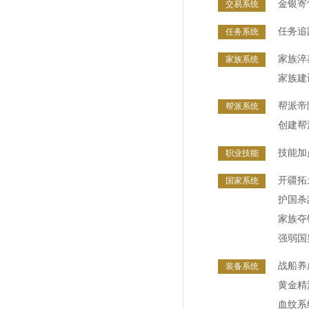
金银寄
交易系统
任务追
任务系统
家族淬
家族系统
家族建
帮派帝
帮派系统
创建帮
技能加
职业技能
开疆拓
国家系统
护国杀
家族夺
强弱国
战船养
装备系统
黄金精
血纹系