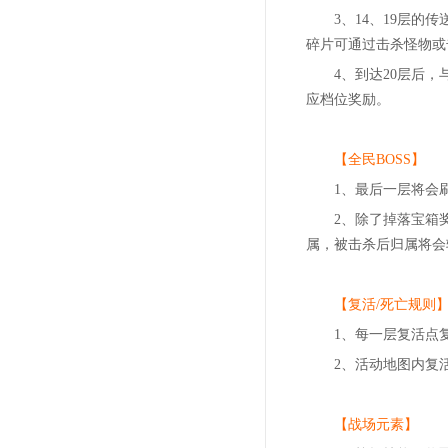
3、14、19层
碎片可通过击杀怪物或
4、到达20层后
应档位奖励。
【全民BOSS】
1、最后一层将会
2、除了掉落宝箱奖
属，被击杀后归属将会
【复活/死亡规则
1、每一层复活点
2、活动地图内复
【战场元素】