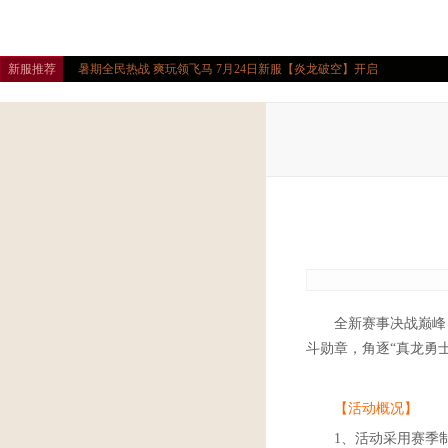
新服推荐
暑期全民热战 爽玩领飞马 7月24日新服【炎龙破空】开启
全新赛事决战巅峰
斗勋章，角逐“真龙勇
【活动概况】
1、活动采用赛季制