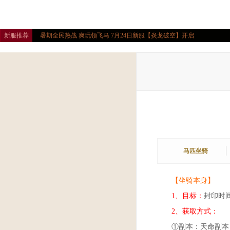
新服推荐
暑期全民热战 爽玩领飞马 7月24日新服【炎龙破空】开启
马匹坐骑
【坐骑本身】
1、目标：
封印时
2、获取方式：
①副本：天命副本